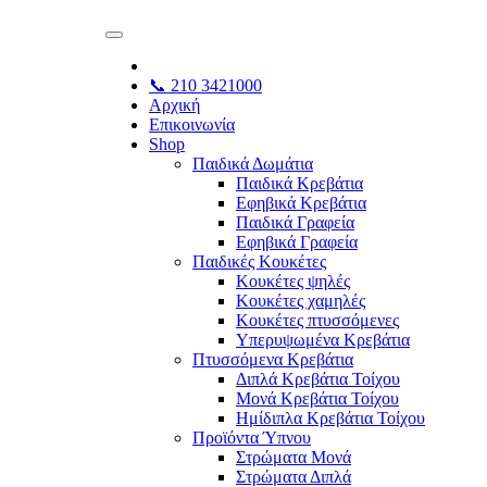
📞 210 3421000
Αρχική
Επικοινωνία
Shop
Παιδικά Δωμάτια
Παιδικά Κρεβάτια
Εφηβικά Κρεβάτια
Παιδικά Γραφεία
Εφηβικά Γραφεία
Παιδικές Κουκέτες
Κουκέτες ψηλές
Κουκέτες χαμηλές
Κουκέτες πτυσσόμενες
Υπερυψωμένα Κρεβάτια
Πτυσσόμενα Κρεβάτια
Διπλά Κρεβάτια Τοίχου
Μονά Κρεβάτια Τοίχου
Ημίδιπλα Κρεβάτια Τοίχου
Προϊόντα Ύπνου
Στρώματα Μονά
Στρώματα Διπλά