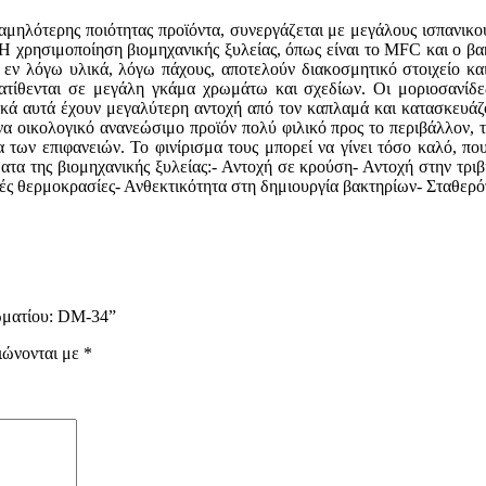
χαμηλότερης ποιότητας προϊόντα, συνεργάζεται με μεγάλους ισπανικ
Η χρησιμοποίηση βιομηχανικής ξυλείας, όπως είναι το MFC και ο βακ
 εν λόγω υλικά, λόγω πάχους, αποτελούν διακοσμητικό στοιχείο και
ιατίθενται σε μεγάλη γκάμα χρωμάτω και σχεδίων. Οι μοριοσανίδες
κά αυτά έχουν μεγαλύτερη αντοχή από τον καπλαμά και κατασκευάζον
ένα οικολογικό ανανεώσιμο προϊόν πολύ φιλικό προς το περιβάλλον, 
 των επιφανειών. Το φινίρισμα τους μπορεί να γίνει τόσο καλό, πο
ματα της βιομηχανικής ξυλείας:- Αντοχή σε κρούση- Αντοχή στην τρ
λές θερμοκρασίες- Ανθεκτικότητα στη δημιουργία βακτηρίων- Σταθερό
Δωματίου: DM-34”
ιώνονται με
*