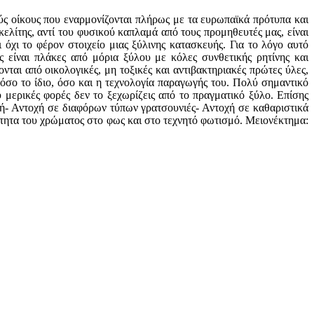
ούς οίκους που εναρμονίζονται πλήρως με τα ευρωπαϊκά πρότυπα και
ελίτης, αντί του φυσικού καπλαμά από τους προμηθευτές μας, είναι
 όχι το φέρον στοιχείο μιας ξύλινης κατασκευής. Για το λόγο αυτό
 είναι πλάκες από μόρια ξύλου με κόλες συνθετικής ρητίνης και
ται από οικολογικές, μη τοξικές και αντιβακτηριακές πρώτες ύλες,
τόσο το ίδιο, όσο και η τεχνολογία παραγωγής του. Πολύ σημαντικό
υ μερικές φορές δεν το ξεχωρίζεις από το πραγματικό ξύλο. Επίσης
ιβή- Αντοχή σε διαφόρων τύπων γρατσουνιές- Αντοχή σε καθαριστικά
τητα του χρώματος στο φως και στο τεχνητό φωτισμό. Μειονέκτημα: