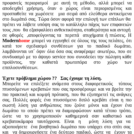
προφανείς περιορισμοί με αυτή τη μέθοδο, αλλά μπορεί να
αποδειχθεί χρήσιμη, όταν ο χώρος είναι περιορισμένος και
προσπαθείτε να χωρέσετε μια σειρά από ελεύθερα αντικείμενα
στο δωμάτιό σας. Τώρα όσον αφορά την επιλογή των επίπλων θα
πρέπει να λάβετε υπόψη σας το κατάλληλο πάχος των επιφανειών
τους ,που θα εξασφαλίσει ανθεκτικότητα, σταθερότητα και αντοχή
σε φθορές ,αποφεύγοντας τα περιττά ατυχήματα ή πτώσεις. Η
Modern
home
μπορεί να εγγυηθεί σε όλους της τους πελάτες, ότι
κατά τον σχεδιασμό συνθέσεων για το παιδικό δωμάτιο,
λαμβάνονται υπ´ όψιν όλα όσα σας αναφέραμε ανωτέρω, που σε
συνδυασμό με το άψογο service που συνοδεύει την πώληση κάθε
προϊόντος, την καθιστά πρωτοπόρα στο χώρο των
επιπλοσυνθέσεων.
Έχετε πρόβλημα χώρου ?? Σας έχουμε τη λύση.
Μπορείτε να επιλέξετε ανάμεσα στους διαφορετικούς τύπους
πτυσσόμενων κρεβατιών που σας προσφέρουμε και να βρείτε την
πιο πρακτική και κομψή πρόταση, που θα εξυπηρετεί τις ανάγκες
σας. Πολλές φορές ένα πτυσσόμενο διπλό κρεβάτι είναι η πιο
σωστή λύση για ανθρώπους που ζούνε μόνοι και έχουν ένα
δωμάτιο το οποίο πρέπει να διαμορφώσουν κατά τέτοιο τρόπο,
ώστε να το χρησιμοποιούν καθημερινά σαν καθιστικό και
κρεβατοκάμαρα ταυτόχρονα. Είναι η μόνη λύση για να
αξιοποιήσετε ένα βοηθητικό δωμάτιο που υπάρχει στο σπίτι σας
και να δημιουργήσετε ένα δεύτερο παιδικό, ώστε να έχουν τα