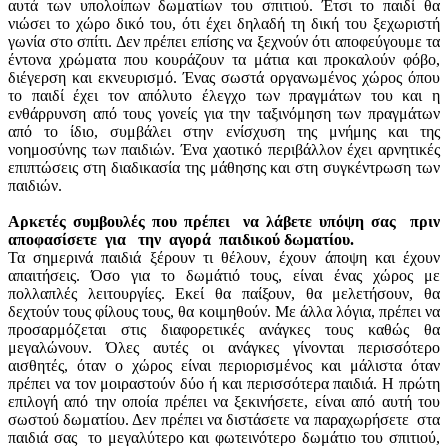
αυτά των υπολοίπων δωματίων του σπιτιού. Έτσι το παιδί θα
νιώσει το χώρο δικό του, ότι έχει δηλαδή τη δική του ξεχωριστή
γωνία στο σπίτι. Δεν πρέπει επίσης να ξεχνούν ότι αποφεύγουμε τα
έντονα χρώματα που κουράζουν τα μάτια και προκαλούν φόβο,
διέγερση και εκνευρισμό. Ένας σωστά οργανωμένος χώρος όπου
το παιδί έχει τον απόλυτο έλεγχο των πραγμάτων του και η
ενθάρρυνση από τους γονείς για την ταξινόμηση των πραγμάτων
από το ίδιο, συμβάλει στην ενίσχυση της μνήμης και της
νοημοσύνης των παιδιών. Ένα χαοτικό περιβάλλον έχει αρνητικές
επιπτώσεις στη διαδικασία της μάθησης και στη συγκέντρωση των
παιδιών.
Αρκετές συμβουλές που πρέπει να λάβετε υπόψη σας πριν
αποφασίσετε για την αγορά παιδικού δωματίου.
Τα σημερινά παιδιά ξέρουν τι θέλουν, έχουν άποψη και έχουν
απαιτήσεις. Όσο για το δωμάτιό τους, είναι ένας χώρος με
πολλαπλές λειτουργίες. Εκεί θα παίξουν, θα μελετήσουν, θα
δεχτούν τους φίλους τους, θα κοιμηθούν. Με άλλα λόγια, πρέπει να
προσαρμόζεται στις διαφορετικές ανάγκες τους καθώς θα
μεγαλώνουν. Όλες αυτές οι ανάγκες γίνονται περισσότερο
αισθητές, όταν ο χώρος είναι περιορισμένος και μάλιστα όταν
πρέπει να τον μοιραστούν δύο ή και περισσότερα παιδιά. Η πρώτη
επιλογή από την οποία πρέπει να ξεκινήσετε, είναι από αυτή του
σωστού δωματίου. Δεν πρέπει να διστάσετε να παραχωρήσετε στα
παιδιά σας το μεγαλύτερο και φωτεινότερο δωμάτιο του σπιτιού,