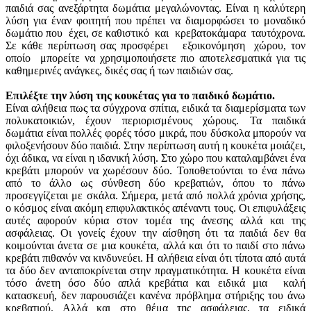
παιδιά σας ανεξάρτητα δωμάτια μεγαλώνοντας. Είναι η καλύτερη
λύση για έναν φοιτητή που πρέπει να διαμορφώσει το μοναδικό
δωμάτιο που έχει, σε καθιστικό και κρεβατοκάμαρα ταυτόχρονα.
Σε κάθε περίπτωση σας προσφέρει εξοικονόμηση χώρου, τον
οποίο μπορείτε να χρησιμοποιήσετε πιο αποτελεσματικά για τις
καθημερινές ανάγκες, δικές σας ή των παιδιών σας.
Επιλέξτε την λύση της κουκέτας για το παιδικό δωμάτιο.
Είναι αλήθεια πως τα σύγχρονα σπίτια, ειδικά τα διαμερίσματα των
πολυκατοικιών, έχουν περιορισμένους χώρους. Τα παιδικά
δωμάτια είναι πολλές φορές τόσο μικρά, που δύσκολα μπορούν να
φιλοξενήσουν δύο παιδιά. Στην περίπτωση αυτή η κουκέτα μοιάζει,
όχι άδικα, να είναι η ιδανική λύση. Στο χώρο που καταλαμβάνει ένα
κρεβάτι μπορούν να χωρέσουν δύο. Τοποθετούνται το ένα πάνω
από το άλλο ως σύνθεση δύο κρεβατιών, όπου το πάνω
προσεγγίζεται με σκάλα. Σήμερα, μετά από πολλά χρόνια χρήσης,
ο κόσμος είναι ακόμη επιφυλακτικός απέναντι τους. Οι επιφυλάξεις
αυτές αφορούν κύρια στον τομέα της άνεσης αλλά και της
ασφάλειας. Οι γονείς έχουν την αίσθηση ότι τα παιδιά δεν θα
κοιμούνται άνετα σε μια κουκέτα, αλλά και ότι το παιδί στο πάνω
κρεβάτι πιθανόν να κινδυνεύει. Η αλήθεια είναι ότι τίποτα από αυτά
τα δύο δεν ανταποκρίνεται στην πραγματικότητα. Η κουκέτα είναι
τόσο άνετη όσο δύο απλά κρεβάτια και ειδικά μια καλή
κατασκευή, δεν παρουσιάζει κανένα πρόβλημα στήριξης του άνω
κρεβατιού. Αλλά και στο θέμα της ασφάλειας, τα ειδικά