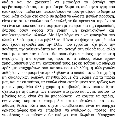
ακόμα και αν χρειαστεί να μεταφέρει το ζευγάρι την
κρεβατοκάμαρά του, στο μικρότερο δωμάτιο, από την στιγμή που
αποκτήσουν παιδιά και αποφασίσουν να τους φτιάξουν το δωμάτιό
τους. Κάτι ακόμα στο οποίο θα πρέπει να δώσετε μεγάλη προσοχή,
είναι στο ότι τα έπιπλα που θα επιλέξετε θα πρέπει να τηρούν και
να είναι κατασκευασμένα σύμφωνα με τα πρότυπα της ευρωπαϊκής
ένωσης, όσον αφορά στη χρήση, μη καρκινογόνων και
αντιβακτηριακών υλικών. Με λίγα λόγια να είναι φτιαγμένα από
υλικά φιλικά προς το περιβάλλον. Πάντα να ψάχνετε για έπιπλα
που έχουν εγκριθεί από την ΕΟΚ, που εγγυάται όχι μόνο την
ποιότητα, την ανθεκτικότητα και την αντοχή στη φθορά τους, αλλά
γιατί με αυτόν τον τρόπο θα αποφεύγεται επίσης την περιττή
ανησυχία ή την άγνοια ως προς το τι είδους υλικά έχουν
χρησιμοποιηθεί για την κατασκευή τους. Ως εκ τούτου θα υπάρξει
πρόληψη ατυχημάτων από κατασκευαστικά λάθη, ή αλλεργικών
παθήσεων που μπορεί να προκληθούν στα παιδιά μας από τη χρήση
μη οικολογικών υλικών. Υπενθυμίζουμε ότι μιλάμε για τα παιδιά
μας, και ως εκ τούτου, τα έπιπλα είναι εκτεθειμένα στις τρέλες των
μικρών μας. Μια άλλη χρήσιμη συμβουλή, όταν αποφασίζετε
σχετικά με τη διάταξη των επίπλων στο χώρο και ως εκ τούτου το
μέγεθος τους, είναι ότι θα μπορούσατε να κόψετε τα σχέδια,
ενώνοντας κομμάτια εφημερίδας και τοποθετώντας τα στις
πιθανές θέσεις. Κάτι που συχνά παραβλέπεται, είναι αν υπάρχει
αρκετός χώρος που να επιτρέπει να ανοίξουν οι πόρτες της
ντουλάπας που πιθανών θα υπάρχει στο δωμάτιο. Υπάρχουν