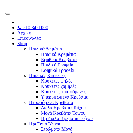
📞 210 3421000
Αρχική
Επικοινωνία
Shop
Παιδικά Δωμάτια
Παιδικά Κρεβάτια
Εφηβικά Κρεβάτια
Παιδικά Γραφεία
Εφηβικά Γραφεία
Παιδικές Κουκέτες
Κουκέτες ψηλές
Κουκέτες χαμηλές
Κουκέτες πτυσσόμενες
Υπερυψωμένα Κρεβάτια
Πτυσσόμενα Κρεβάτια
Διπλά Κρεβάτια Τοίχου
Μονά Κρεβάτια Τοίχου
Ημίδιπλα Κρεβάτια Τοίχου
Προϊόντα Ύπνου
Στρώματα Μονά