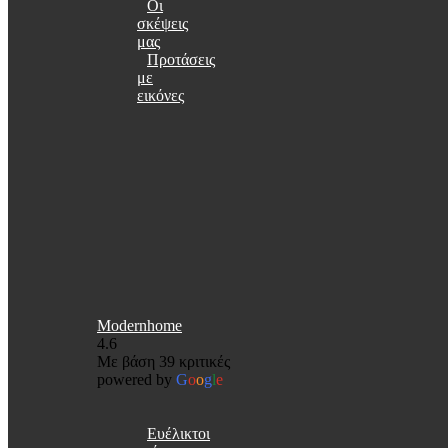
Οι
σκέψεις
μας
Προτάσεις
με
εικόνες
Modernhome
4.6
Με βάση 39 κριτικές
powered by
G
o
o
g
l
e
Ευέλικτοι