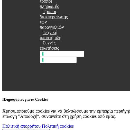
τρόποι
πληρωμής
Τρόποι
διεκπεραίωσης
των
παραγγελιών
Τεχνική
υποστήριξη
Συχνές
ερωτήσεις
Πολιτική απορρήτου
Πολιτική cookie
Πληροφορίες για τα Cookies
Χρησιμοποιούμε cookies για να βελτιώσουμε την εμπειρία περιήγη
επιλογή "Αποδοχή", συναινείτε στη χρήση cookies από εμάς.
Πολιτική απορρήτου
Πολιτική cookies