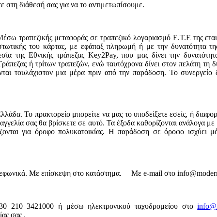
τε στη διάθεσή σας για να το αντιμετωπίσουμε.
έσω τραπεζικής μεταφοράς σε τραπεζικό λογαριασμό Ε.Τ.Ε της εται
πιστωτικής του κάρτας, με εφάπαξ πληρωμή ή με την δυνατότητα τη
σία της Εθνικής τράπεζας Key2Pay, που μας δίνει την δυνατότη
ράπεζας ή τρίτων τραπεζών, ενώ ταυτόχρονα δίνει στον πελάτη τη δ
ται τουλάχιστον μια μέρα πριν από την παράδοση. Το συνεργείο δ
άδα. Το πρακτορείο μπορείτε να μας το υποδείξετε εσείς, ή διαφορε
ραγγελία σας θα βρίσκετε σε αυτό. Τα έξοδα καθορίζονται ανάλογα μ
ζονται για όροφο πολυκατοικίας. Η παράδοση σε όροφο ισχύει μ
ηλεφωνικά. Με επίσκεψη στο κατάστημα. Με e-mail στο info@moder
+30 210 3421000 ή μέσω ηλεκτρονικού ταχυδρομείου στο
info@
ας σας .