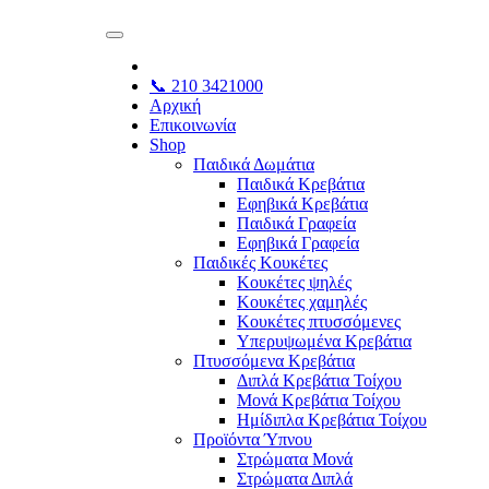
📞 210 3421000
Αρχική
Επικοινωνία
Shop
Παιδικά Δωμάτια
Παιδικά Κρεβάτια
Εφηβικά Κρεβάτια
Παιδικά Γραφεία
Εφηβικά Γραφεία
Παιδικές Κουκέτες
Κουκέτες ψηλές
Κουκέτες χαμηλές
Κουκέτες πτυσσόμενες
Υπερυψωμένα Κρεβάτια
Πτυσσόμενα Κρεβάτια
Διπλά Κρεβάτια Τοίχου
Μονά Κρεβάτια Τοίχου
Ημίδιπλα Κρεβάτια Τοίχου
Προϊόντα Ύπνου
Στρώματα Μονά
Στρώματα Διπλά