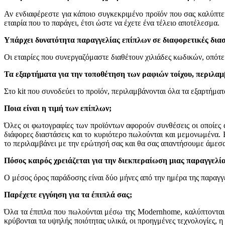
Αν ενδιαφέρεστε για κάποιο συγκεκριμένο προϊόν που σας καλύπτει
εταιρία που το παράγει, έτσι ώστε να έχετε ένα τέλειο αποτέλεσμα.
Υπάρχει δυνατότητα παραγγελίας επίπλων σε
διαφορετικές
δια
Οι εταιρίες που συνεργαζόμαστε διαθέτουν χιλιάδες κωδικών, οπότε
Τα εξαρτήματα
για την τοποθέτηση των ραφιών
τοίχου, περιλαμ
Στο
kit
που συνοδεύει το προϊόν, περιλαμβάνονται όλα τα εξαρτήματ
Ποια είναι η τιμή των επίπλων;
Όλες οι φωτογραφίες των προϊόντων αφορούν συνθέσεις οι οποίες 
διάφορες διαστάσεις και το κυριότερο πωλούνται και μεμονωμένα. 
το περιλαμβάνει
με
την ερώτησή σας και θα σας απαντήσουμε άμεσα
Πόσο
ς
καιρό
ς
χρειάζεται για
την διεκπεραίωση μιας παραγγελία
Ο μέσος όρος παράδοσης είναι δύο μήνες από την ημέρα της παραγγ
Παρέχετε
ε
γγύηση για τα έπιπλά σας;
Όλα τα έπιπλα που πωλούνται μέσω της Modernhome, καλύπτονται
κρύβονται τα υψηλής ποιότητας υλικά, οι προηγμένες τεχνολογίες, 