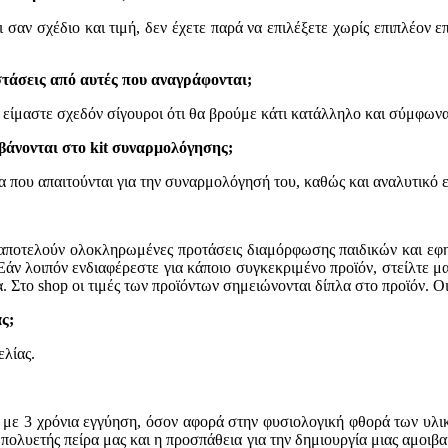
 σαν σχέδιο και τιμή, δεν έχετε παρά να επιλέξετε χωρίς επιπλέον ε
στάσεις
από αυτές που αναγράφονται;
 είμαστε σχεδόν σίγουροι ότι θα βρούμε κάτι κατάλληλο και σύμφωνα 
βάνονται στ
ο
kit
συναρμολόγησης
;
α που απαιτούνται για την συναρμολόγησ
ή
του, καθώς και αναλυτικό
αποτελούν ολοκληρωμένες προτάσεις διαμόρφωσης παιδικών και εφηβι
Εάν λοιπόν ενδιαφέρεστε για κάποιο συγκεκριμένο προϊόν,
στείλτε μ
.
Στο
shop o
ι τιμές των προϊόντων σημειώνονται δίπλα στο προϊόν. 
ς;
ελίας.
 με 3 χρόνια εγγύηση, όσον αφορά στην φυσιολογική φθορά των υλι
η πολυετής πείρα μας και η προσπάθεια για την δημιουργία μιας αμοιβ