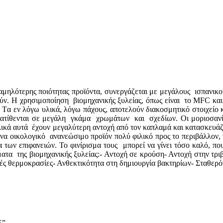
ν χαμηλότερης ποιότητας προϊόντα, συνεργάζεται με μεγάλους ισπαν
ούν. Η χρησιμοποίηση βιομηχανικής ξυλείας, όπως είναι το MFC και 
. Tα εν λόγω υλικά, λόγω πάχους, αποτελούν διακοσμητικό στοιχείο κ
ατίθενται σε μεγάλη γκάμα χρωμάτων και σχεδίων. Οι μοριοσανίδε
κά αυτά έχουν μεγαλύτερη αντοχή από τον καπλαμά και κατασκευάζον
ένα οικολογικό ανανεώσιμο προϊόν πολύ φιλικό προς το περιβάλλον, 
 των επιφανειών. Το φινίρισμα τους μπορεί να γίνει τόσο καλό, πο
ματα της βιομηχανικής ξυλείας:- Αντοχή σε κρούση- Αντοχή στην τρ
λές θερμοκρασίες- Ανθεκτικότητα στη δημιουργία βακτηρίων- Σταθερό
E”