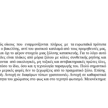
ικούς οίκους που εναρμονίζονται πλήρως με τα ευρωπαϊκά πρότυπα
ο βακελίτης, αντί του φυσικού καπλαμά από τους προμηθευτές μας,
αι όχι το φέρον στοιχείο μιας ξύλινης κατασκευής. Για το λόγο αυτό
ς είναι πλάκες από μόρια ξύλου με κόλες συνθετικής ρητίνης και
ται από οικολογικές, μη τοξικές και αντιβακτηριακές πρώτες ύλες,
τόσο το ίδιο, όσο και η τεχνολογία παραγωγής του. Πολύ σημαντικό
υ μερικές φορές δεν το ξεχωρίζεις από το πραγματικό ξύλο. Επίσης
ιβή- Αντοχή σε διαφόρων τύπων γρατσουνιές- Αντοχή σε καθαριστικά
τητα του χρώματος στο φως και στο τεχνητό φωτισμό. Μειονέκτημα: