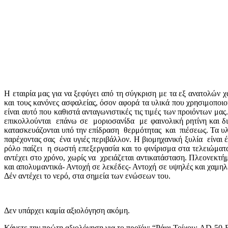
Η εταιρία μας για να ξεφύγει από τη σύγκριση με τα εξ ανατολώ
και τους κανόνες ασφαλείας, όσον αφορά τα υλικά που χρησιμοποι
είναι αυτό που καθιστά ανταγωνιστικές τις τιμές των προιόντων μας
επικολλούνται επάνω σε μοριοσανίδα με φαινολική ρητίνη και δι
κατασκευάζονται υπό την επίδραση θερμότητας και πιέσεως. Τα υλι
παρέχοντας σας ένα υγιές περιβάλλον. Η βιομηχανική ξυλία είναι 
ρόλο παίζει η σωστή επεξεργασία και το φινίρισμα στα τελειώματα
αντέχει στο χρόνο, χωρίς να χρειάζεται αντικατάσταση. Πλεονεκτή
και απολυμαντικά- Αντοχή σε λεκέδες- Αντοχή σε υψηλές και χαμη
Δέν αντέχει το νερό, στα σημεία των ενώσεων του.
Δεν υπάρχει καμία αξιολόγηση ακόμη.
Κάνετε την πρώτη αξιολόγηση για το προϊόν: “Ράφι Τοίχου: AD-50-