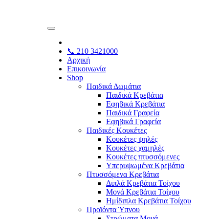
📞 210 3421000
Αρχική
Επικοινωνία
Shop
Παιδικά Δωμάτια
Παιδικά Κρεβάτια
Εφηβικά Κρεβάτια
Παιδικά Γραφεία
Εφηβικά Γραφεία
Παιδικές Κουκέτες
Κουκέτες ψηλές
Κουκέτες χαμηλές
Κουκέτες πτυσσόμενες
Υπερυψωμένα Κρεβάτια
Πτυσσόμενα Κρεβάτια
Διπλά Κρεβάτια Τοίχου
Μονά Κρεβάτια Τοίχου
Ημίδιπλα Κρεβάτια Τοίχου
Προϊόντα Ύπνου
Στρώματα Μονά