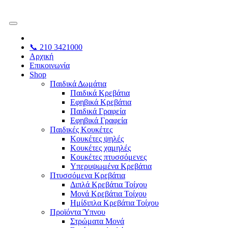
📞 210 3421000
Αρχική
Επικοινωνία
Shop
Παιδικά Δωμάτια
Παιδικά Κρεβάτια
Εφηβικά Κρεβάτια
Παιδικά Γραφεία
Εφηβικά Γραφεία
Παιδικές Κουκέτες
Κουκέτες ψηλές
Κουκέτες χαμηλές
Κουκέτες πτυσσόμενες
Υπερυψωμένα Κρεβάτια
Πτυσσόμενα Κρεβάτια
Διπλά Κρεβάτια Τοίχου
Μονά Κρεβάτια Τοίχου
Ημίδιπλα Κρεβάτια Τοίχου
Προϊόντα Ύπνου
Στρώματα Μονά