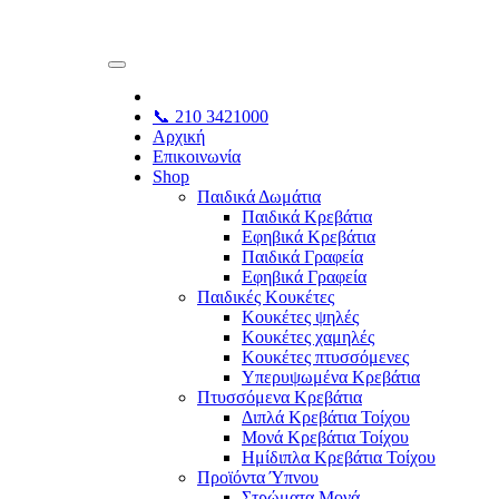
📞 210 3421000
Αρχική
Επικοινωνία
Shop
Παιδικά Δωμάτια
Παιδικά Κρεβάτια
Εφηβικά Κρεβάτια
Παιδικά Γραφεία
Εφηβικά Γραφεία
Παιδικές Κουκέτες
Κουκέτες ψηλές
Κουκέτες χαμηλές
Κουκέτες πτυσσόμενες
Υπερυψωμένα Κρεβάτια
Πτυσσόμενα Κρεβάτια
Διπλά Κρεβάτια Τοίχου
Μονά Κρεβάτια Τοίχου
Ημίδιπλα Κρεβάτια Τοίχου
Προϊόντα Ύπνου
Στρώματα Μονά