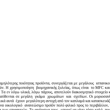
ν χαμηλότερης ποιότητας προϊόντα, συνεργάζεται με μεγάλους ισπαν
ούν. Η χρησιμοποίηση βιομηχανικής ξυλείας, όπως είναι το MFC και 
. Tα εν λόγω υλικά, λόγω πάχους, αποτελούν διακοσμητικό στοιχείο κ
ατίθενται σε μεγάλη γκάμα χρωμάτων και σχεδίων. Οι μοριοσανίδε
κά αυτά έχουν μεγαλύτερη αντοχή από τον καπλαμά και κατασκευάζον
ένα οικολογικό ανανεώσιμο προϊόν πολύ φιλικό προς το περιβάλλον, 
 των επιφανειών. Το φινίρισμα τους μπορεί να γίνει τόσο καλό, πο