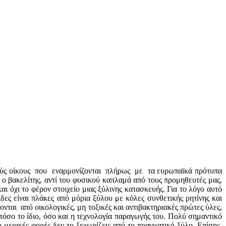
ικούς οίκους που εναρμονίζονται πλήρως με τα ευρωπαϊκά πρότυπα
ο βακελίτης, αντί του φυσικού καπλαμά από τους προμηθευτές μας,
αι όχι το φέρον στοιχείο μιας ξύλινης κατασκευής. Για το λόγο αυτό
ς είναι πλάκες από μόρια ξύλου με κόλες συνθετικής ρητίνης και
ται από οικολογικές, μη τοξικές και αντιβακτηριακές πρώτες ύλες,
τόσο το ίδιο, όσο και η τεχνολογία παραγωγής του. Πολύ σημαντικό
υ μερικές φορές δεν το ξεχωρίζεις από το πραγματικό ξύλο. Επίσης