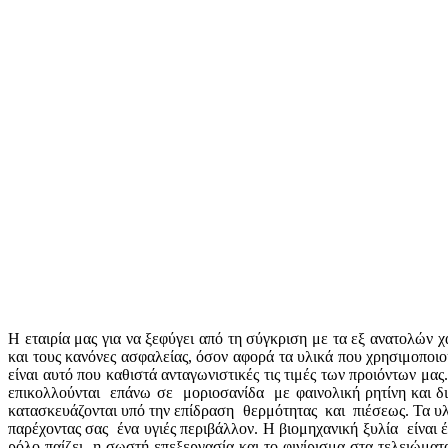
Η εταιρία μας για να ξεφύγει από τη σύγκριση με τα εξ ανατολώ
και τους κανόνες ασφαλείας, όσον αφορά τα υλικά που χρησιμοποι
είναι αυτό που καθιστά ανταγωνιστικές τις τιμές των προιόντων μας
επικολλούνται επάνω σε μοριοσανίδα με φαινολική ρητίνη και δι
κατασκευάζονται υπό την επίδραση θερμότητας και πιέσεως. Τα υλι
παρέχοντας σας ένα υγιές περιβάλλον. Η βιομηχανική ξυλία είναι 
ρόλο παίζει η σωστή επεξεργασία και το φινίρισμα στα τελειώματα