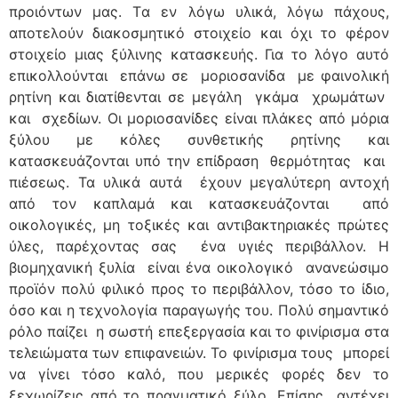
προιόντων μας. Tα εν λόγω υλικά, λόγω πάχους,
αποτελούν διακοσμητικό στοιχείο και όχι το φέρον
στοιχείο μιας ξύλινης κατασκευής. Για το λόγο αυτό
επικολλούνται επάνω σε μοριοσανίδα με φαινολική
ρητίνη και διατίθενται σε μεγάλη γκάμα χρωμάτων
και σχεδίων. Οι μοριοσανίδες είναι πλάκες από μόρια
ξύλου με κόλες συνθετικής ρητίνης και
κατασκευάζονται υπό την επίδραση θερμότητας και
πιέσεως. Τα υλικά αυτά έχουν μεγαλύτερη αντοχή
από τον καπλαμά και κατασκευάζονται από
οικολογικές, μη τοξικές και αντιβακτηριακές πρώτες
ύλες, παρέχοντας σας ένα υγιές περιβάλλον. Η
βιομηχανική ξυλία είναι ένα οικολογικό ανανεώσιμο
προϊόν πολύ φιλικό προς το περιβάλλον, τόσο το ίδιο,
όσο και η τεχνολογία παραγωγής του. Πολύ σημαντικό
ρόλο παίζει η σωστή επεξεργασία και το φινίρισμα στα
τελειώματα των επιφανειών. Το φινίρισμα τους μπορεί
να γίνει τόσο καλό, που μερικές φορές δεν το
ξεχωρίζεις από το πραγματικό ξύλο. Επίσης αντέχει