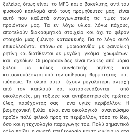
ξυλείας, όπως είναι το MFC και ο βακελίτης, αντί του
φυσικού καπλαμά από τους προμηθευτές μας, είναι
αυτό που καθιστά ανταγωνιστικές τις τιμές των
προιόντων μας. Tα εν λόγω υλικά, λόγω πάχους,
αποτελούν διακοσμητικό στοιχείο και όχι το φέρον
στοιχείο μιας ξύλινης κατασκευής. Για το λόγο αυτό
επικολλούνται επάνω σε μοριοσανίδα με φαινολική
ρητίνη και διατίθενται σε μεγάλη γκάμα χρωμάτων
και σχεδίων. Οι μοριοσανίδες είναι πλάκες από μόρια
ξύλου με κόλες συνθετικής ρητίνης και
κατασκευάζονται υπό την επίδραση θερμότητας και
πιέσεως. Τα υλικά αυτά έχουν μεγαλύτερη αντοχή
από τον καπλαμά και κατασκευάζονται από
οικολογικές, μη τοξικές και αντιβακτηριακές πρώτες
ύλες, παρέχοντας σας ένα υγιές περιβάλλον. Η
βιομηχανική ξυλία είναι ένα οικολογικό ανανεώσιμο
προϊόν πολύ φιλικό προς το περιβάλλον, τόσο το ίδιο,
όσο και η τεχνολογία παραγωγής του. Πολύ σημαντικό
ρόλο παίζει η σωστή επεξεργασία και το φινίρισμα στα