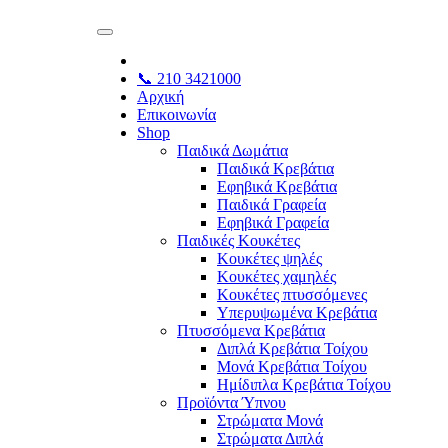
📞 210 3421000
Αρχική
Επικοινωνία
Shop
Παιδικά Δωμάτια
Παιδικά Κρεβάτια
Εφηβικά Κρεβάτια
Παιδικά Γραφεία
Εφηβικά Γραφεία
Παιδικές Κουκέτες
Κουκέτες ψηλές
Κουκέτες χαμηλές
Κουκέτες πτυσσόμενες
Υπερυψωμένα Κρεβάτια
Πτυσσόμενα Κρεβάτια
Διπλά Κρεβάτια Τοίχου
Μονά Κρεβάτια Τοίχου
Ημίδιπλα Κρεβάτια Τοίχου
Προϊόντα Ύπνου
Στρώματα Μονά
Στρώματα Διπλά