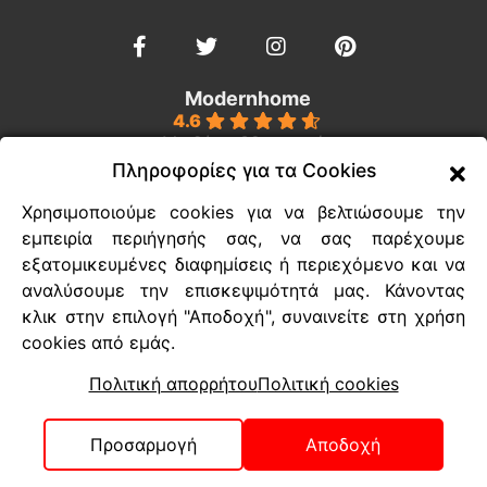
Modernhome
4.6
Με βάση 39 κριτικές
powered by
G
o
o
g
l
e
Πληροφορίες για τα Cookies
Χρησιμοποιούμε cookies για να βελτιώσουμε την
Ευέλικτοι τρόποι πληρωμής
εμπειρία περιήγησής σας, να σας παρέχουμε
εξατομικευμένες διαφημίσεις ή περιεχόμενο και να
Τρόποι διεκπεραίωσης των παραγγελιών
αναλύσουμε την επισκεψιμότητά μας. Κάνοντας
Τεχνική υποστήριξη
κλικ στην επιλογή "Αποδοχή", συναινείτε στη χρήση
cookies από εμάς.
Συχνές ερωτήσεις
Πολιτική απορρήτου
Πολιτική cookies
Πολιτική απορρήτου
Πολιτική cookie
Προσαρμογή
Αποδοχή
© 2025 Modernhome