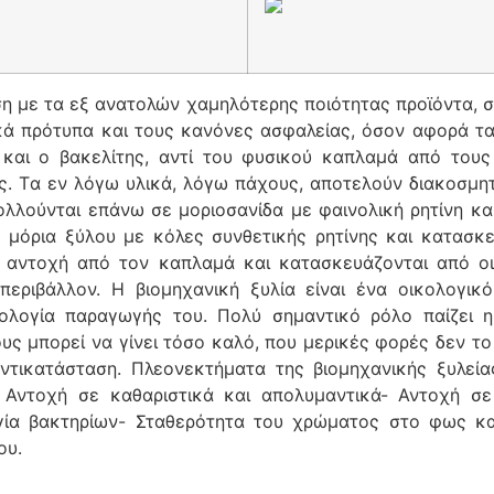
ιση με τα εξ ανατολών χαμηλότερης ποιότητας προϊόντα, 
ά πρότυπα και τους κανόνες ασφαλείας, όσον αφορά τα
 και ο βακελίτης, αντί του φυσικού καπλαμά από τους
ς. Tα εν λόγω υλικά, λόγω πάχους, αποτελούν διακοσμητι
κολλούνται επάνω σε μοριοσανίδα με φαινολική ρητίνη κα
ό μόρια ξύλου με κόλες συνθετικής ρητίνης και κατασκ
 αντοχή από τον καπλαμά και κατασκευάζονται από οικ
περιβάλλον. Η βιομηχανική ξυλία είναι ένα οικολογικ
νολογία παραγωγής του. Πολύ σημαντικό ρόλο παίζει 
ους μπορεί να γίνει τόσο καλό, που μερικές φορές δεν το
αντικατάσταση. Πλεονεκτήματα της βιομηχανικής ξυλεία
 Αντοχή σε καθαριστικά και απολυμαντικά- Αντοχή σε
ργία βακτηρίων- Σταθερότητα του χρώματος στο φως κα
ου.