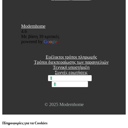
Modernhome
4.6
Με βάση 39 κριτικές
powered by
G
o
o
g
l
e
Ευέλικτοι τρόποι πληρωμής
Τρόποι διεκπεραίωσης των παραγγελιών
Τεχνική υποστήριξη
Συχνές ερωτήσεις
Πολιτική απορρήτου
Πολιτική cookie
© 2025 Modernhome
Πληροφορίες για τα Cookies