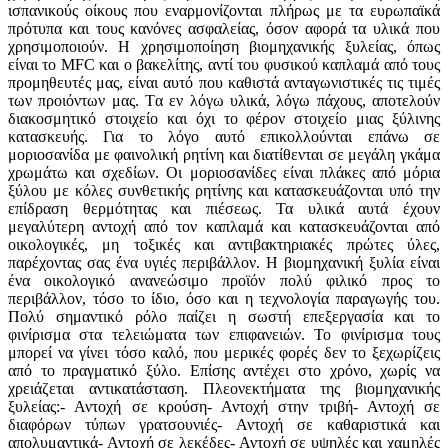
ισπανικούς οίκους που εναρμονίζονται πλήρως με τα ευρωπαϊκά
πρότυπα και τους κανόνες ασφαλείας, όσον αφορά τα υλικά που
χρησιμοποιούν. Η χρησιμοποίηση βιομηχανικής ξυλείας, όπως
είναι το MFC και ο βακελίτης, αντί του φυσικού καπλαμά από τους
προμηθευτές μας, είναι αυτό που καθιστά ανταγωνιστικές τις τιμές
των προιόντων μας. Tα εν λόγω υλικά, λόγω πάχους, αποτελούν
διακοσμητικό στοιχείο και όχι το φέρον στοιχείο μιας ξύλινης
κατασκευής. Για το λόγο αυτό επικολλούνται επάνω σε
μοριοσανίδα με φαινολική ρητίνη και διατίθενται σε μεγάλη γκάμα
χρωμάτω και σχεδίων. Οι μοριοσανίδες είναι πλάκες από μόρια
ξύλου με κόλες συνθετικής ρητίνης και κατασκευάζονται υπό την
επίδραση θερμότητας και πιέσεως. Τα υλικά αυτά έχουν
μεγαλύτερη αντοχή από τον καπλαμά και κατασκευάζονται από
οικολογικές, μη τοξικές και αντιβακτηριακές πρώτες ύλες,
παρέχοντας σας ένα υγιές περιβάλλον. Η βιομηχανική ξυλία είναι
ένα οικολογικό ανανεώσιμο προϊόν πολύ φιλικό προς το
περιβάλλον, τόσο το ίδιο, όσο και η τεχνολογία παραγωγής του.
Πολύ σημαντικό ρόλο παίζει η σωστή επεξεργασία και το
φινίρισμα στα τελειώματα των επιφανειών. Το φινίρισμα τους
μπορεί να γίνει τόσο καλό, που μερικές φορές δεν το ξεχωρίζεις
από το πραγματικό ξύλο. Επίσης αντέχει στο χρόνο, χωρίς να
χρειάζεται αντικατάσταση. Πλεονεκτήματα της βιομηχανικής
ξυλείας:- Αντοχή σε κρούση- Αντοχή στην τριβή- Αντοχή σε
διαφόρων τύπων γρατσουνιές- Αντοχή σε καθαριστικά και
απολυμαντικά- Αντοχή σε λεκέδες- Αντοχή σε υψηλές και χαμηλές