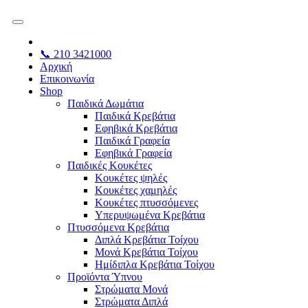
📞 210 3421000
Αρχική
Επικοινωνία
Shop
Παιδικά Δωμάτια
Παιδικά Κρεβάτια
Εφηβικά Κρεβάτια
Παιδικά Γραφεία
Εφηβικά Γραφεία
Παιδικές Κουκέτες
Κουκέτες ψηλές
Κουκέτες χαμηλές
Κουκέτες πτυσσόμενες
Υπερυψωμένα Κρεβάτια
Πτυσσόμενα Κρεβάτια
Διπλά Κρεβάτια Τοίχου
Μονά Κρεβάτια Τοίχου
Ημίδιπλα Κρεβάτια Τοίχου
Προϊόντα Ύπνου
Στρώματα Μονά
Στρώματα Διπλά