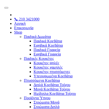
📞 210 3421000
Αρχική
Επικοινωνία
Shop
Παιδικά Δωμάτια
Παιδικά Κρεβάτια
Εφηβικά Κρεβάτια
Παιδικά Γραφεία
Εφηβικά Γραφεία
Παιδικές Κουκέτες
Κουκέτες ψηλές
Κουκέτες χαμηλές
Κουκέτες πτυσσόμενες
Υπερυψωμένα Κρεβάτια
Πτυσσόμενα Κρεβάτια
Διπλά Κρεβάτια Τοίχου
Μονά Κρεβάτια Τοίχου
Ημίδιπλα Κρεβάτια Τοίχου
Προϊόντα Ύπνου
Στρώματα Μονά
Στρώματα Διπλά