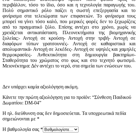
περιβάλλον, τόσο το ίδιο, όσο και η τεχνολογία παραγωγής του.
Πολύ σημαντικό ρόλο παίζει η σωστή επεξεργασία και το
φινίρισμα στα τελειώματα των επιφανειών. Το φινίρισμα τους
μπορεί να γίνει τόσο καλό, που μερικές φορές δεν το ξεχωρίζεις
από το πραγματικό ξύλο. Επίσης αντέχει στο χρόνο, χωρίς να
χρειάζεται αντικατάσταση. Πλεονεκτήματα της βιομηχανικής
ξυλείας:- Αντοχή σε κρούση- Αντοχή στην τριβή- Αντοχή σε
διαφόρων τύπων γρατσουνιές- Αντοχή σε καθαριστικά και
απολυμαντικά- Αντοχή σε λεκέδες- Αντοχή σε υψηλές και χαμηλές
θερμοκρασίες- Ανθεκτικότητα στη δημιουργία βακτηρίων-
Σταθερότητα του χρώματος στο φως και στο τεχνητό φωτισμό.
Μειονέκτημα: Δέν αντέχει το νερό, στα σημεία των ενώσεων του.
Δεν υπάρχει καμία αξιολόγηση ακόμη.
Κάνετε την πρώτη αξιολόγηση για το προϊόν: “Σύνθεση Παιδικού
Δωματίου: DM-04”
Η ηλ. διεύθυνση σας δεν δημοσιεύεται.
Τα υποχρεωτικά πεδία
σημειώνονται με
*
Η βαθμολογία σας
*