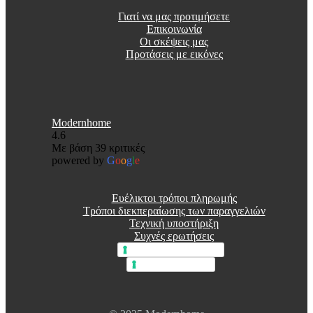
Γιατί να μας προτιμήσετε
Επικοινωνία
Οι σκέψεις μας
Προτάσεις με εικόνες
Modernhome
4.6
Με βάση 39 κριτικές
powered by
G
o
o
g
l
e
Ευέλικτοι τρόποι πληρωμής
Τρόποι διεκπεραίωσης των παραγγελιών
Τεχνική υποστήριξη
Συχνές ερωτήσεις
Πολιτική απορρήτου
Πολιτική cookie