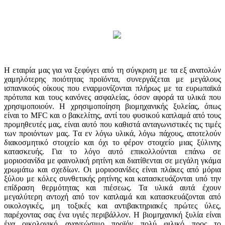
Η εταιρία μας για να ξεφύγει από τη σύγκριση με τα εξ ανατολών
χαμηλότερης ποιότητας προϊόντα, συνεργάζεται με μεγάλους
ισπανικούς οίκους που εναρμονίζονται πλήρως με τα ευρωπαϊκά
πρότυπα και τους κανόνες ασφαλείας, όσον αφορά τα υλικά που
χρησιμοποιούν. Η χρησιμοποίηση βιομηχανικής ξυλείας, όπως
είναι το MFC και ο βακελίτης, αντί του φυσικού καπλαμά από τους
προμηθευτές μας, είναι αυτό που καθιστά ανταγωνιστικές τις τιμές
των προιόντων μας. Tα εν λόγω υλικά, λόγω πάχους, αποτελούν
διακοσμητικό στοιχείο και όχι το φέρον στοιχείο μιας ξύλινης
κατασκευής. Για το λόγο αυτό επικολλούνται επάνω σε
μοριοσανίδα με φαινολική ρητίνη και διατίθενται σε μεγάλη γκάμα
χρωμάτω και σχεδίων. Οι μοριοσανίδες είναι πλάκες από μόρια
ξύλου με κόλες συνθετικής ρητίνης και κατασκευάζονται υπό την
επίδραση θερμότητας και πιέσεως. Τα υλικά αυτά έχουν
μεγαλύτερη αντοχή από τον καπλαμά και κατασκευάζονται από
οικολογικές, μη τοξικές και αντιβακτηριακές πρώτες ύλες,
παρέχοντας σας ένα υγιές περιβάλλον. Η βιομηχανική ξυλία είναι
ένα οικολογικό ανανεώσιμο προϊόν πολύ φιλικό προς το