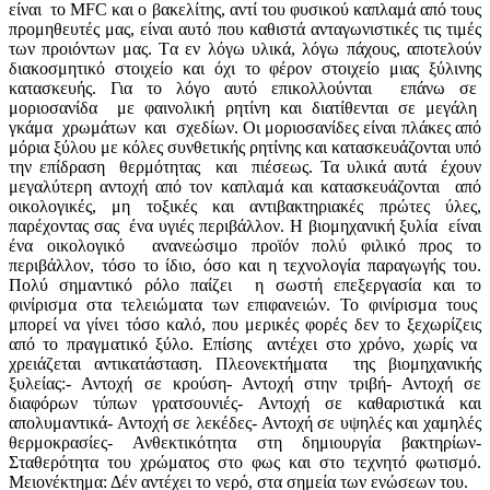
είναι το MFC και ο βακελίτης, αντί του φυσικού καπλαμά από τους
προμηθευτές μας, είναι αυτό που καθιστά ανταγωνιστικές τις τιμές
των προιόντων μας. Tα εν λόγω υλικά, λόγω πάχους, αποτελούν
διακοσμητικό στοιχείο και όχι το φέρον στοιχείο μιας ξύλινης
κατασκευής. Για το λόγο αυτό επικολλούνται επάνω σε
μοριοσανίδα με φαινολική ρητίνη και διατίθενται σε μεγάλη
γκάμα χρωμάτων και σχεδίων. Οι μοριοσανίδες είναι πλάκες από
μόρια ξύλου με κόλες συνθετικής ρητίνης και κατασκευάζονται υπό
την επίδραση θερμότητας και πιέσεως. Τα υλικά αυτά έχουν
μεγαλύτερη αντοχή από τον καπλαμά και κατασκευάζονται από
οικολογικές, μη τοξικές και αντιβακτηριακές πρώτες ύλες,
παρέχοντας σας ένα υγιές περιβάλλον. Η βιομηχανική ξυλία είναι
ένα οικολογικό ανανεώσιμο προϊόν πολύ φιλικό προς το
περιβάλλον, τόσο το ίδιο, όσο και η τεχνολογία παραγωγής του.
Πολύ σημαντικό ρόλο παίζει η σωστή επεξεργασία και το
φινίρισμα στα τελειώματα των επιφανειών. Το φινίρισμα τους
μπορεί να γίνει τόσο καλό, που μερικές φορές δεν το ξεχωρίζεις
από το πραγματικό ξύλο. Επίσης αντέχει στο χρόνο, χωρίς να
χρειάζεται αντικατάσταση. Πλεονεκτήματα της βιομηχανικής
ξυλείας:- Αντοχή σε κρούση- Αντοχή στην τριβή- Αντοχή σε
διαφόρων τύπων γρατσουνιές- Αντοχή σε καθαριστικά και
απολυμαντικά- Αντοχή σε λεκέδες- Αντοχή σε υψηλές και χαμηλές
θερμοκρασίες- Ανθεκτικότητα στη δημιουργία βακτηρίων-
Σταθερότητα του χρώματος στο φως και στο τεχνητό φωτισμό.
Μειονέκτημα: Δέν αντέχει το νερό, στα σημεία των ενώσεων του.