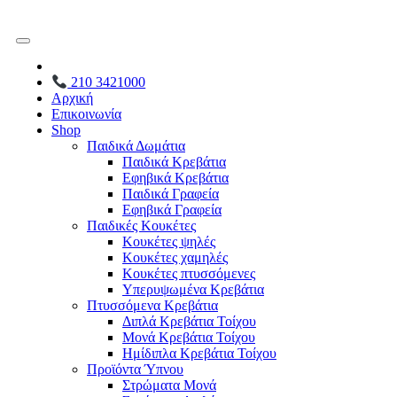
210 3421000
Αρχική
Επικοινωνία
Shop
Παιδικά Δωμάτια
Παιδικά Κρεβάτια
Εφηβικά Κρεβάτια
Παιδικά Γραφεία
Εφηβικά Γραφεία
Παιδικές Κουκέτες
Κουκέτες ψηλές
Κουκέτες χαμηλές
Κουκέτες πτυσσόμενες
Υπερυψωμένα Κρεβάτια
Πτυσσόμενα Κρεβάτια
Διπλά Κρεβάτια Τοίχου
Μονά Κρεβάτια Τοίχου
Ημίδιπλα Κρεβάτια Τοίχου
Προϊόντα Ύπνου
Στρώματα Μονά