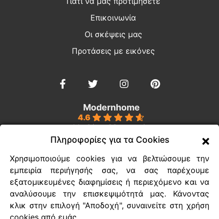
Γιατί να μας προτιμήσετε
Επικοινωνία
Οι σκέψεις μας
Προτάσεις με εικόνες
Modernhome
4.6
Με βάση 39 κριτικές
powered by
G
o
o
g
l
e
Πληροφορίες για τα Cookies
Χρησιμοποιούμε cookies για να βελτιώσουμε την
Ευέλικτοι τρόποι πληρωμής
εμπειρία περιήγησής σας, να σας παρέχουμε
εξατομικευμένες διαφημίσεις ή περιεχόμενο και να
Τρόποι διεκπεραίωσης των παραγγελιών
αναλύσουμε την επισκεψιμότητά μας. Κάνοντας
Τεχνική υποστήριξη
κλικ στην επιλογή "Αποδοχή", συναινείτε στη χρήση
cookies από εμάς.