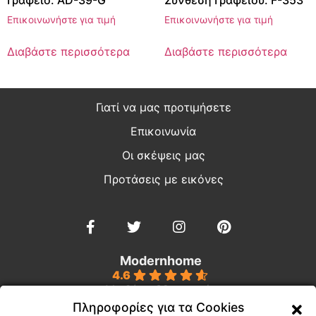
Επικοινωνήστε για τιμή
Επικοινωνήστε για τιμή
Διαβάστε περισσότερα
Διαβάστε περισσότερα
Γιατί να μας προτιμήσετε
Επικοινωνία
Οι σκέψεις μας
Προτάσεις με εικόνες
Modernhome
4.6
Με βάση 39 κριτικές
powered by
G
o
o
g
l
e
Πληροφορίες για τα Cookies