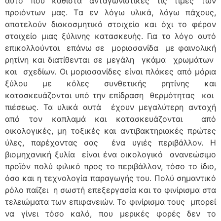
αυτό που καθιστά ανταγωνιστικές τις τιμές των
προιόντων μας. Tα εν λόγω υλικά, λόγω πάχους,
αποτελούν διακοσμητικό στοιχείο και όχι το φέρον
στοιχείο μιας ξύλινης κατασκευής. Για το λόγο αυτό
επικολλούνται επάνω σε μοριοσανίδα με φαινολική
ρητίνη και διατίθενται σε μεγάλη γκάμα χρωμάτων
και σχεδίων. Οι μοριοσανίδες είναι πλάκες από μόρια
ξύλου με κόλες συνθετικής ρητίνης και
κατασκευάζονται υπό την επίδραση θερμότητας και
πιέσεως. Τα υλικά αυτά έχουν μεγαλύτερη αντοχή
από τον καπλαμά και κατασκευάζονται από
οικολογικές, μη τοξικές και αντιβακτηριακές πρώτες
ύλες, παρέχοντας σας ένα υγιές περιβάλλον. Η
βιομηχανική ξυλία είναι ένα οικολογικό ανανεώσιμο
προϊόν πολύ φιλικό προς το περιβάλλον, τόσο το ίδιο,
όσο και η τεχνολογία παραγωγής του. Πολύ σημαντικό
ρόλο παίζει η σωστή επεξεργασία και το φινίρισμα στα
τελειώματα των επιφανειών. Το φινίρισμα τους μπορεί
να γίνει τόσο καλό, που μερικές φορές δεν το