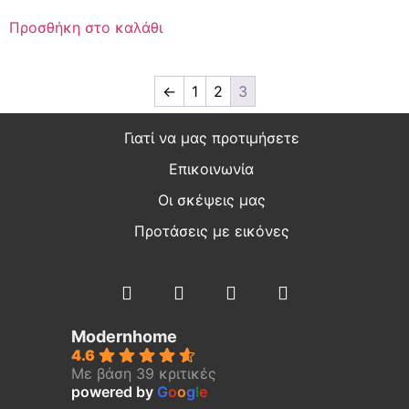
Προσθήκη στο καλάθι
←
1
2
3
Γιατί να μας προτιμήσετε
Επικοινωνία
Οι σκέψεις μας
Προτάσεις με εικόνες
Modernhome
4.6
Με βάση 39 κριτικές
powered by
G
o
o
g
l
e