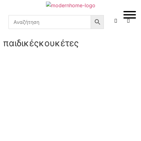
παιδικέςκουκέτες