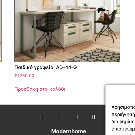
Παιδικό γραφείο: AD-44-G
€
1,260.00
Προσθήκη στο καλάθι
Χρησιμοπ
περιήγη
διαφημί
επισκεψιμ
Modernhome