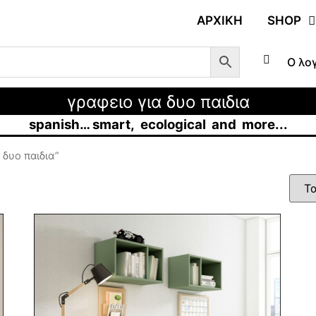
ΑΡΧΙΚΉ
SHOP
Ο λο
γραφειο για δυο παιδια
spanish… smart, ecological and more...
 δυο παιδια”